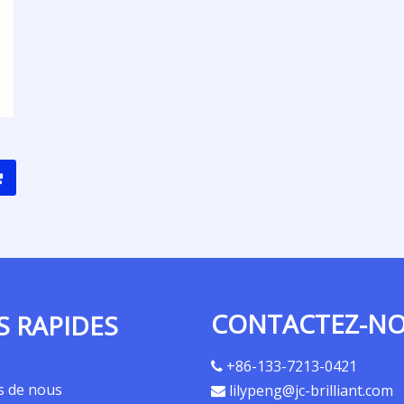
CONTACTEZ-N
S RAPIDES
+86-133-7213-0421

s de nous
lilypeng@jc-brilliant.com
