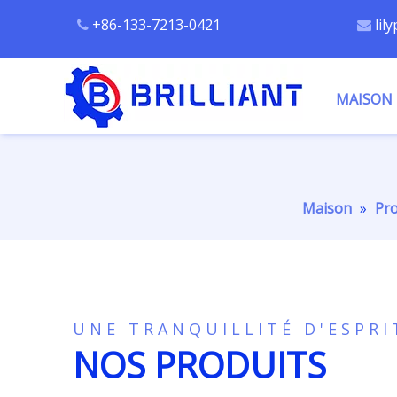
+86-133-7213-0421
lil


MAISON
Maison
»
Pro
UNE TRANQUILLITÉ D'ESPRI
NOS PRODUITS