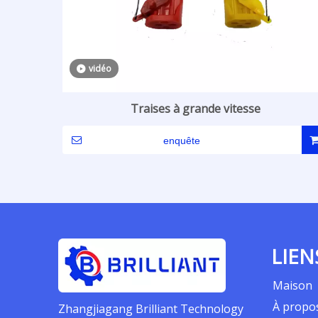
vidéo
Traises à grande vitesse
enquête
LIEN
Maison
À propo
Zhangjiagang Brilliant Technology