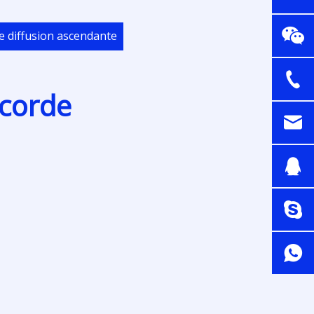
e diffusion ascendante
 corde