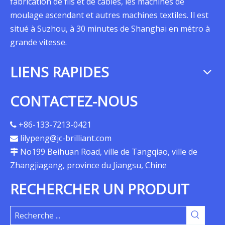
fabrication de fils et de câbles, les machines de
moulage ascendant et autres machines textiles. Il est
situé à Suzhou, à 30 minutes de Shanghai en métro à
grande vitesse.
LIENS RAPIDES
CONTACTEZ-NOUS
+86-133-7213-0421

lilypeng@jc-brilliant.com

No199 Beihuan Road, ville de Tangqiao, ville de

Zhangjiagang, province du Jiangsu, Chine
RECHERCHER UN PRODUIT