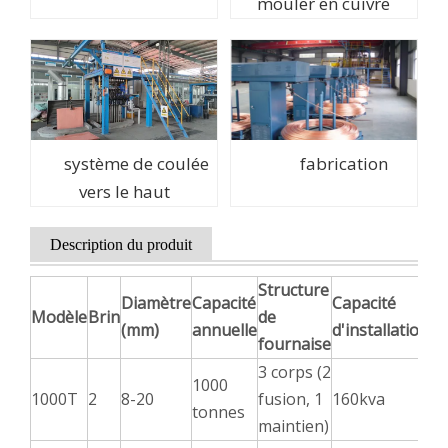
mouler en cuivre
système de coulée
fabrication
vers le haut
Description du produit
Structure
Diamètre
Capacité
Capacité
Modèle
Brin
de
(mm)
annuelle
d'installation
fournaise
3 corps (2
1000
1000T
2
8-20
fusion, 1
160kva
tonnes
maintien)