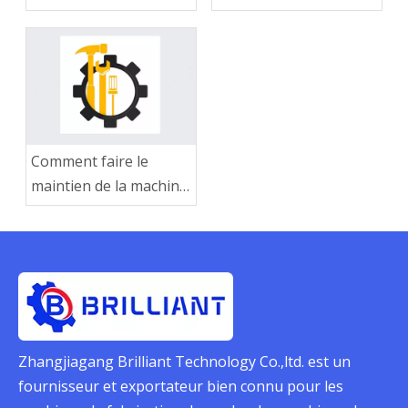
élastique du motif
d'onde 90-33-2
polyvalent - parfait
pour les cordes
d'ondes et plates!
Comment faire le
maintien de la machine
à tresser en corde
Zhangjiagang Brilliant Technology Co.,ltd. est un
fournisseur et exportateur bien connu pour les