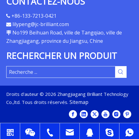
CONTACTEZ-NOUS
+86-133-7213-0421

lilypeng@jc-brilliant.com

No199 Beihuan Road, ville de Tangqiao, ville de

Zhangjiagang, province du Jiangsu, Chine
RECHERCHER UN PRODUIT
Droits d'auteur ©
2026
Zhangjiagang Brilliant Technology
Sitemap
Co.,ltd. Tous droits réservés.